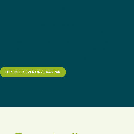
Tevreden klanten
We willen graag dat uw klant met een blij gevoel
en een bos bloemen of plant in de winkelwagen
naar buiten gaat. Niet alleen voor een snelle
aankoop, maar omdat uw supermarkt hét adres is
voor bloemen en planten.
LEES MEER OVER ONZE AANPAK